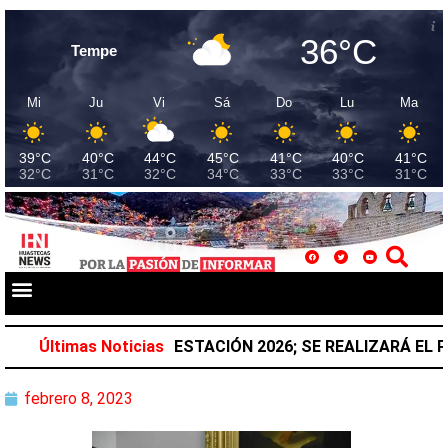
36°C
Tempe
Mi
Ju
Vi
Sá
Do
Lu
Ma
39°C
40°C
44°C
45°C
41°C
40°C
41°C
32°C
31°C
32°C
34°C
33°C
33°C
31°C
ACIONAL DE REFORESTACIÓN 2026; SE REALIZARÁ EL PR
Últimas Noticias
febrero 8, 2023