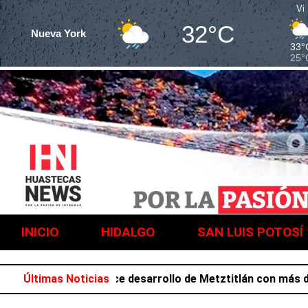
Vi
32°C
Nueva York
33°
25°
INICIO
HIDALGO
SAN LUIS POTOSÍ
 Salazar favorece desarrollo de Metztitlán con más de 212
Últimas Noticias