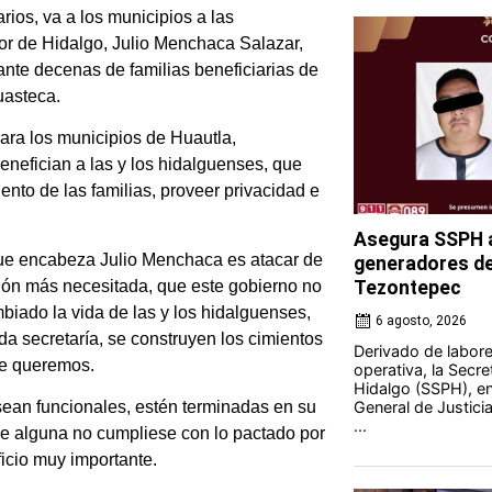
rios, va a los municipios a las
or de Hidalgo, Julio Menchaca Salazar,
ante decenas de familias beneficiarias de
uasteca.
ara los municipios de Huautla,
nefician a las y los hidalguenses, que
nto de las familias, proveer privacidad e
Asegura SSPH a
que encabeza Julio Menchaca es atacar de
generadores de 
ción más necesitada, que este gobierno no
Tezontepec
iado la vida de las y los hidalguenses,
6 agosto, 2026
a secretaría, se construyen los cimientos
Derivado de labores
que queremos.
operativa, la Secre
Hidalgo (SSPH), en
General de Justici
sean funcionales, estén terminadas en su
...
ue alguna no cumpliese con lo pactado por
ficio muy importante.