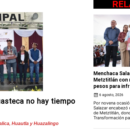
REL
Menchaca Salaz
Metztitlán con
pesos para in
6 agosto, 2026
uasteca no hay tiempo
Por novena ocasió
Salazar encabezó u
de Metztitlán, dond
Transformación par
lica, Huautla y Huazalingo