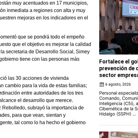
s están muy acentuados en 17 municipios,
ión inmediata a regiones con alta y muy
estren mejoras en los indicadores en el
 comentó que se pondrá todo el empeño
sto que el objetivo es mejorar la calidad
la secretaria de Desarrollo Social, Simey
 gobierno tiene con las personas más
Fortalece el go
prevención de d
sector empresa
ció las 30 acciones de vivienda
6 agosto, 2026
n cambio para la vida de estas familias;
Personal especiali
dinación entre autoridades de los tres
Comando, Comunic
alcance el desarrollo que merece.
Inteligencia (C5i),
z Rebolledo, subrayó la importancia de
Cibernética de la 
Hidalgo (SSPH) ...
ades, para que vean, sientan y
gente, tal como lo ha hecho el gobierno