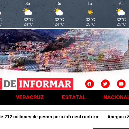
Sá
Do
Lu
Ma
C
32°C
32°C
33°C
32°C
C
24°C
24°C
25°C
25°C
VERACRUZ
ESTATAL
NACIONA
 millones de pesos para infraestructura
Asegura SSPH a