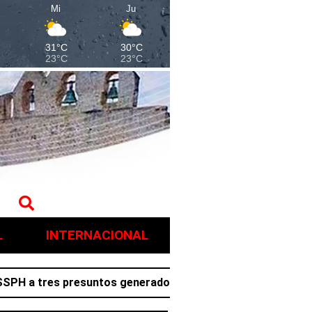
Mi
Ju
31°C
30°C
23°C
23°C
L
INTERNACIONAL
 tres presuntos generadores de violencia en Villa de Tezo