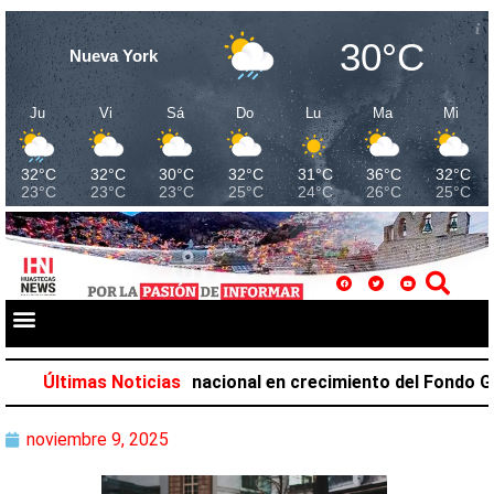
30°C
Nueva York
Ju
Vi
Sá
Do
Lu
Ma
Mi
32°C
32°C
30°C
32°C
31°C
36°C
32°C
23°C
23°C
23°C
25°C
24°C
26°C
25°C
upa el primer lugar nacional en crecimiento del Fondo Gene
Últimas Noticias
noviembre 9, 2025