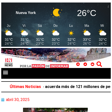
26°C
Nueva York
Ju
Vi
Sá
Do
Lu
Ma
Mi
31°C
31°C
31°C
32°C
32°C
33°C
32°C
24°C
24°C
23°C
23°C
24°C
26°C
24°C
ón laboral en Hidalgo acuerda más de 121 millones de pesos
Últimas Noticias
abril 30, 2025