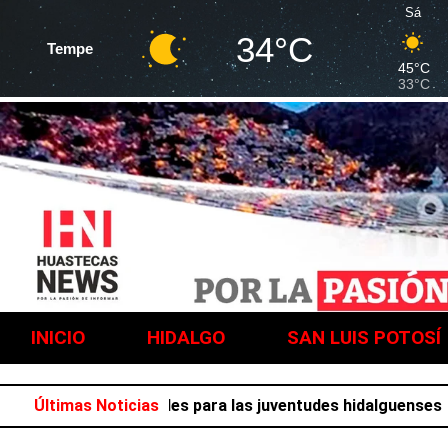
Sá
34°C
Tempe
45°C
33°C
INICIO
HIDALGO
SAN LUIS POTOSÍ
ena de actividades para las juventudes hidalguenses
Últimas Noticias
Concl