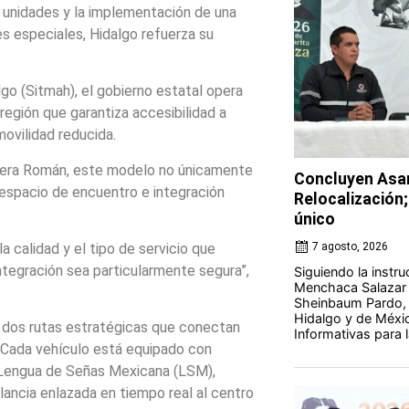
 unidades y la implementación de una
s especiales, Hidalgo refuerza su
go (Sitmah), el gobierno estatal opera
 región que garantiza accesibilidad a
ovilidad reducida.
brera Román, este modelo no únicamente
Concluyen Asam
espacio de encuentro e integración
Relocalización;
único
a calidad y el tipo de servicio que
7 agosto, 2026
ntegración sea particularmente segura”,
Siguiendo la instr
Menchaca Salazar y
Sheinbaum Pardo, 
Hidalgo y de Méxi
 dos rutas estratégicas que conectan
Informativas para la
. Cada vehículo está equipado con
n Lengua de Señas Mexicana (LSM),
lancia enlazada en tiempo real al centro