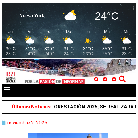
24°C
Nueva York
Ju
Vi
Sá
Do
Lu
Ma
Mi
30°C
31°C
30°C
31°C
31°C
35°C
31°C
23°C
24°C
24°C
24°C
23°C
25°C
23°C
 NACIONAL DE REFORESTACIÓN 2026; SE REALIZARÁ EL 
Últimas Noticias
noviembre 2, 2025