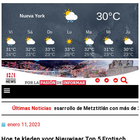
30°C
Nueva York
Vi
Sá
Do
Lu
Ma
Mi
Ju
31°C
32°C
33°C
33°C
32°C
31°C
30°C
24°C
23°C
23°C
25°C
25°C
23°C
23°C
Salazar favorece desarrollo de Metztitlán con más de 212
Últimas Noticias
enero 11, 2023
Hoe te kleden voor Nieuwjaar Top 5 Erotisch