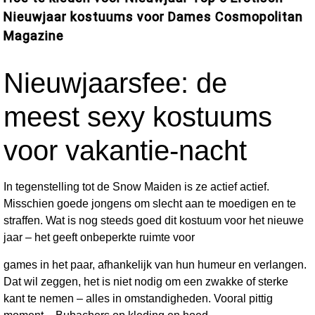
Nieuwjaar kostuums voor Dames Cosmopolitan
Magazine
Nieuwjaarsfee: de
meest sexy kostuums
voor vakantie-nacht
In tegenstelling tot de Snow Maiden is ze actief actief.
Misschien goede jongens om slecht aan te moedigen en te
straffen. Wat is nog steeds goed dit kostuum voor het nieuwe
jaar – het geeft onbeperkte ruimte voor
http://crusadefoundation.one/2022/07/09/individuel-conan-la-
games in het paar, afhankelijk van hun humeur en verlangen.
affirmee-en-tenant-shibuya-et/
Dat wil zeggen, het is niet nodig om een ​​zwakke of sterke
kant te nemen – alles in omstandigheden. Vooral pittig