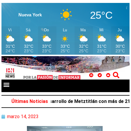
25°C
Nueva York
Vi
Sá
Do
Lu
Ma
Mi
Ju
31°C
32°C
33°C
33°C
32°C
31°C
30°C
24°C
23°C
23°C
25°C
25°C
23°C
23°C
lazar favorece desarrollo de Metztitlán con más de 212 m
Últimas Noticias
marzo 14, 2023