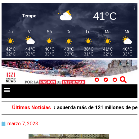
41°C
Tempe
Ju
Vi
Sá
Do
Lu
Ma
Mi
42°C
44°C
46°C
43°C
38°C
41°C
40°C
32°C
33°C
33°C
33°C
31°C
32°C
33°C
ón laboral en Hidalgo acuerda más de 121 millones de pesos
Últimas Noticias
marzo 7, 2023