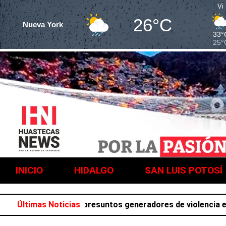
Vi
26°C
Nueva York
33°
25°
INICIO
HIDALGO
SAN LUIS POTOSÍ
ura SSPH a tres presuntos generadores de violencia en Vil
Últimas Noticias