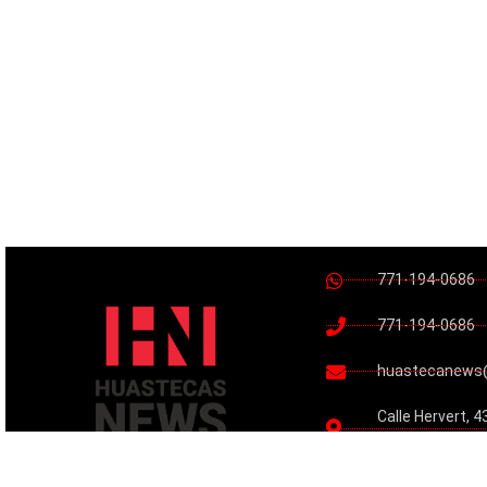
771-194-0686
771-194-0686
huastecanews
Calle Hervert, 4
Hidalgo, Mexico
HuastecasNew