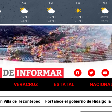
Sá
Do
Lu
Ma
C
32°C
32°C
33°C
32°C
C
24°C
24°C
25°C
25°C
VERACRUZ
ESTATAL
NACIONA
la de Tezontepec
Fortalece el gobierno de Hidalgo la prev