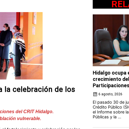
REL
Hidalgo ocupa e
crecimiento de
Participacione
a la celebración de los
6 agosto, 2026
El pasado 30 de jul
Crédito Público (S
aciones del CRIT Hidalgo.
el Informe sobre l
Públicas y la ...
blación vulnerable.