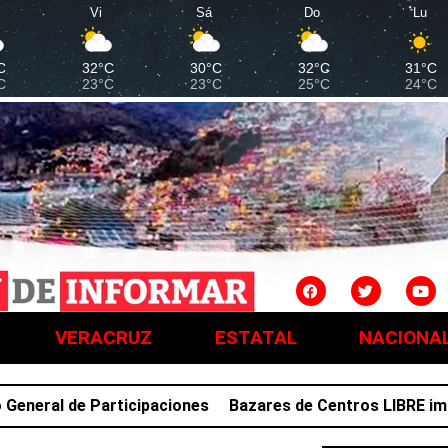
Vi
Sá
Do
Lu
C
32°C
30°C
32°C
31°C
C
23°C
23°C
25°C
24°C
VERACRUZ
ESTATAL
NACIONA
al de Participaciones
Bazares de Centros LIBRE impulsa