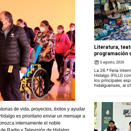
Literatura, teat
programación d
5 agosto, 2026
La 26.ª Feria Intern
Hidalgo (FILIJ) c
los principales esp
hidalguenses, al o
orias de vida, proyectos, éxitos y ayudar
idalgo es prioritario enviar un mensaje a
conozca internamente el noble
a de Radio y Televisión de Hidalgo.