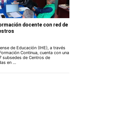
formación docente con red de
estros
guense de Educación (IHE), a través
 Formación Continua, cuenta con una
 7 subsedes de Centros de
as en ...