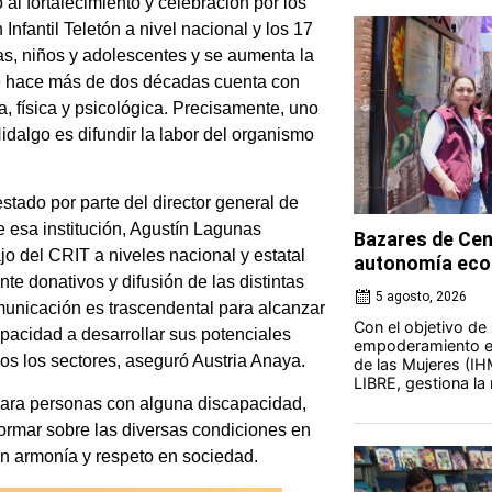
l fortalecimiento y celebración por los
Infantil Teletón a nivel nacional y los 17
as, niños y adolescentes y se aumenta la
de hace más de dos décadas cuenta con
, física y psicológica. Precisamente, uno
Hidalgo es difundir la labor del organismo
estado por parte del director general de
de esa institución, Agustín Lagunas
Bazares de Cen
jo del CRIT a niveles nacional y estatal
autonomía eco
e donativos y difusión de las distintas
5 agosto, 2026
unicación es trascendental para alcanzar
Con el objetivo de
pacidad a desarrollar sus potenciales
empoderamiento ec
os los sectores, aseguró Austria Anaya.
de las Mujeres (IH
LIBRE, gestiona la 
para personas con alguna discapacidad,
nformar sobre las diversas condiciones en
on armonía y respeto en sociedad.