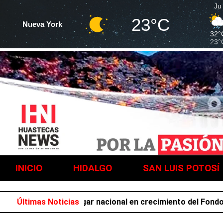
Ju
23°C
Nueva York
32°
23°
INICIO
HIDALGO
SAN LUIS POTOSÍ
pa el primer lugar nacional en crecimiento del Fondo Gener
Últimas Noticias