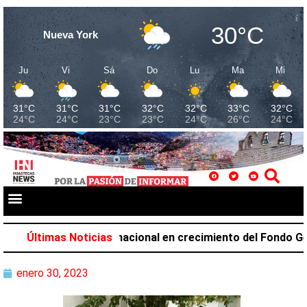
30°C
Nueva York
Ju
Vi
Sá
Do
Lu
Ma
Mi
31°C
31°C
31°C
32°C
32°C
33°C
32°C
24°C
24°C
23°C
23°C
24°C
26°C
24°C
upa el primer lugar nacional en crecimiento del Fondo Gener
Últimas Noticias
enero 30, 2023