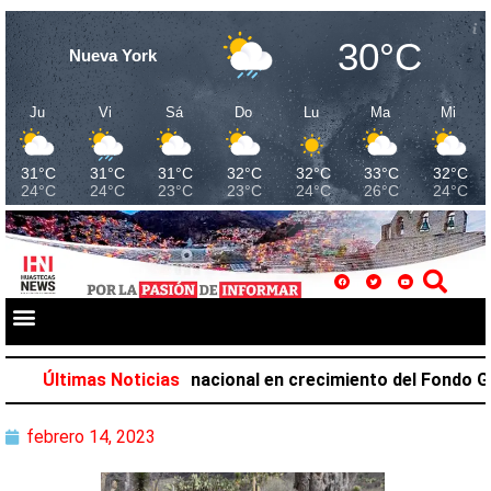
30°C
Nueva York
Ju
Vi
Sá
Do
Lu
Ma
Mi
31°C
31°C
31°C
32°C
32°C
33°C
32°C
24°C
24°C
23°C
23°C
24°C
26°C
24°C
upa el primer lugar nacional en crecimiento del Fondo Gene
Últimas Noticias
febrero 14, 2023