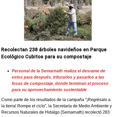
Recolectan 238 árboles navideños en Parque
Ecológico Cubitos para su compostaje
Personal de la Semarnath realiza el desrame de
estos para después, triturarlos y pasarlos a las
fosas de compostaje, donde terminan el proceso
para su aprovechamiento sustentable
Como parte de los resultados de la campaña “¡Regrésalo a
la tierra! Rompe el ciclo”, la Secretaría de Medio Ambiente y
Recursos Naturales de Hidalgo (Semarnath) recolectó 283