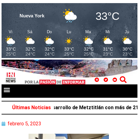
33°C
Nueva York
Vi
Sá
Do
Lu
Ma
Mi
Ju
33°C
32°C
32°C
33°C
32°C
31°C
30°C
25°C
24°C
24°C
25°C
25°C
23°C
23°C
lazar favorece desarrollo de Metztitlán con más de 212 m
Últimas Noticias
febrero 5, 2023