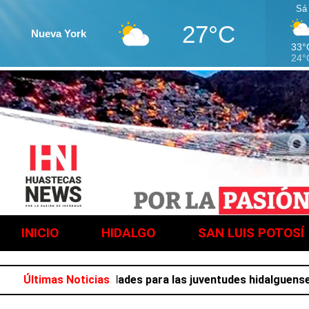
Sá
27°C
Nueva York
33°
24°
INICIO
HIDALGO
SAN LUIS POTOSÍ
e llena de actividades para las juventudes hidalguenses
Últimas Noticias
C