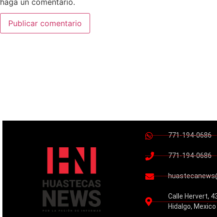
haga un comentario.
771-194-0686
771-194-0686
huastecanews
Calle Hervert, 4
Hidalgo, Mexico