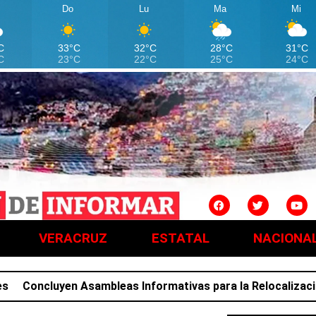
Do
Lu
Ma
Mi
C
33°C
32°C
28°C
31°C
C
23°C
22°C
25°C
24°C
VERACRUZ
ESTATAL
NACIONA
oncluyen Asambleas Informativas para la Relocalización; f