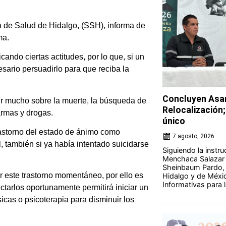
a de Salud de Hidalgo, (SSH), informa de
ma.
ando ciertas actitudes, por lo que, si un
esario persuadirlo para que reciba la
Concluyen Asam
bir mucho sobre la muerte, la búsqueda de
Relocalización;
armas y drogas.
único
rastorno del estado de ánimo como
7 agosto, 2026
l, también si ya había intentado suicidarse
Siguiendo la instr
Menchaca Salazar y
Sheinbaum Pardo, 
 este trastorno momentáneo, por ello es
Hidalgo y de Méxi
Informativas para la
ctarlos oportunamente permitirá iniciar un
sicas o psicoterapia para disminuir los