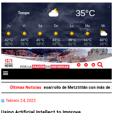
35°C
Tempe
Ju
Vi
Sá
Do
Lu
Ma
Mi
42°C
44°C
45°C
43°C
38°C
41°C
40°C
32°C
31°C
33°C
33°C
31°C
32°C
33°C
Salazar favorece desarrollo de Metztitlán con más de 212
Últimas Noticias
febrero 24, 2023
Using Artificial Intellect to Improve