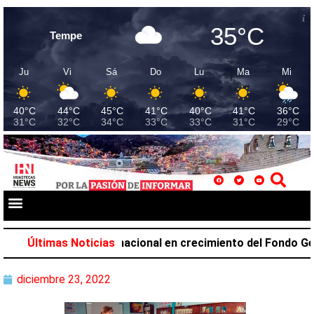
35°C
Tempe
Ju
Vi
Sá
Do
Lu
Ma
Mi
40°C
44°C
45°C
41°C
40°C
41°C
36°C
31°C
32°C
34°C
33°C
33°C
31°C
29°C
pa el primer lugar nacional en crecimiento del Fondo Gener
Últimas Noticias
diciembre 23, 2022