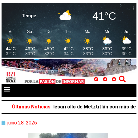
41°C
Tempe
Vi
Sá
Do
Lu
Ma
Mi
Ju
44°C
46°C
45°C
42°C
38°C
36°C
39°C
32°C
33°C
32°C
34°C
33°C
30°C
30°C
Salazar favorece desarrollo de Metztitlán con más de 212
Últimas Noticias
junio 28, 2026