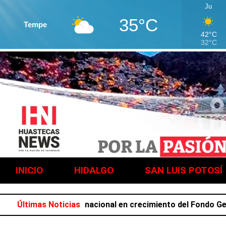
Ju
35°C
Tempe
42°C
32°C
INICIO
HIDALGO
SAN LUIS POTOSÍ
 el primer lugar nacional en crecimiento del Fondo General
Últimas Noticias