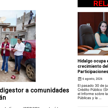
REL
Hidalgo ocupa e
crecimiento de
Participacione
6 agosto, 2026
El pasado 30 de jul
odigestor a comunidades
Crédito Público (S
el Informe sobre l
lán
Públicas y la ...