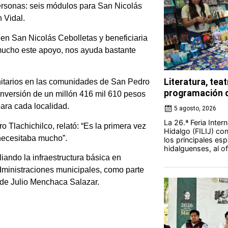
ersonas: seis módulos para San Nicolás
 Vidal.
n San Nicolás Cebolletas y beneficiaria
mucho este apoyo, nos ayuda bastante
Literatura, teat
anitarios en las comunidades de San Pedro
programación d
nversión de un millón 416 mil 610 pesos
ara cada localidad.
5 agosto, 2026
La 26.ª Feria Intern
Tlachichilco, relató: “Es la primera vez
Hidalgo (FILIJ) c
 necesitaba mucho”.
los principales esp
hidalguenses, al o
ando la infraestructura básica en
ministraciones municipales, como parte
o de Julio Menchaca Salazar.