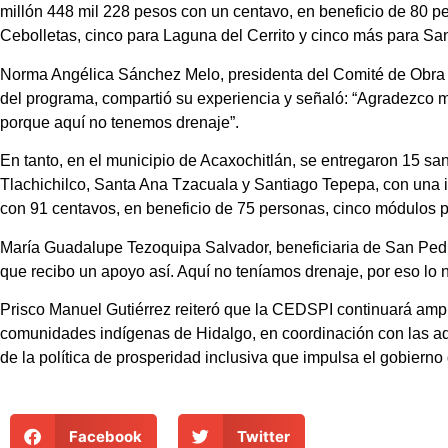
millón 448 mil 228 pesos con un centavo, en beneficio de 80 p
Cebolletas, cinco para Laguna del Cerrito y cinco más para San
Norma Angélica Sánchez Melo, presidenta del Comité de Obra e
del programa, compartió su experiencia y señaló: “Agradezco 
porque aquí no tenemos drenaje”.
En tanto, en el municipio de Acaxochitlán, se entregaron 15 s
Tlachichilco, Santa Ana Tzacuala y Santiago Tepepa, con una i
con 91 centavos, en beneficio de 75 personas, cinco módulos p
María Guadalupe Tezoquipa Salvador, beneficiaria de San Pedro 
que recibo un apoyo así. Aquí no teníamos drenaje, por eso lo
Prisco Manuel Gutiérrez reiteró que la CEDSPI continuará ampli
comunidades indígenas de Hidalgo, en coordinación con las ad
de la política de prosperidad inclusiva que impulsa el gobiern
Facebook
Twitter