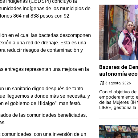
blos Indígenas (CEDSPI) concluyó la
omunidades indígenas de los municipios de
llones 864 mil 838 pesos con 92
ión en el cual las bacterias descomponen
exión a una red de drenaje. Esta es una
para reducir riesgos de contaminación y
Bazares de Cen
as entregas representan una mejora en la
autonomía eco
5 agosto, 2026
 con un sanitario digno después de tanto
Con el objetivo de
que lleguemos a donde más se necesita, y
empoderamiento ec
de las Mujeres (IH
n el gobierno de Hidalgo”, manifestó.
LIBRE, gestiona la 
egados de las comunidades beneficiadas,
as.
es comunidades, con una inversión de un