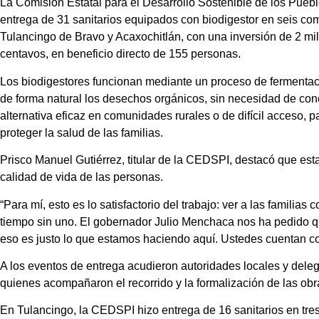
La Comisión Estatal para el Desarrollo Sostenible de los Pue
entrega de 31 sanitarios equipados con biodigestor en seis c
Tulancingo de Bravo y Acaxochitlán, con una inversión de 2 mi
centavos, en beneficio directo de 155 personas.
Los biodigestores funcionan mediante un proceso de fermentac
de forma natural los desechos orgánicos, sin necesidad de con
alternativa eficaz en comunidades rurales o de difícil acceso, 
proteger la salud de las familias.
Prisco Manuel Gutiérrez, titular de la CEDSPI, destacó que est
calidad de vida de las personas.
“Para mí, esto es lo satisfactorio del trabajo: ver a las familias
tiempo sin uno. El gobernador Julio Menchaca nos ha pedido 
eso es justo lo que estamos haciendo aquí. Ustedes cuentan co
A los eventos de entrega acudieron autoridades locales y del
quienes acompañaron el recorrido y la formalización de las obr
En Tulancingo, la CEDSPI hizo entrega de 16 sanitarios en tr