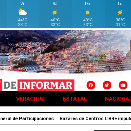
Vi
Sá
Do
Lu
44°C
46°C
43°C
38°C
33°C
33°C
33°C
31°C
VERACRUZ
ESTATAL
NACIONA
 de Participaciones
Bazares de Centros LIBRE impulsan 